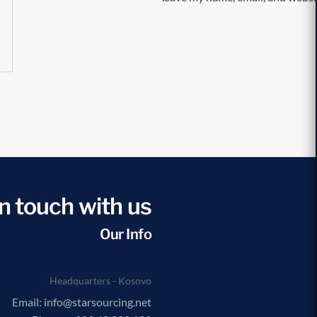
n touch with us!
Our Info
Headquarters - Kosovo
Email: info@starsourcing.net