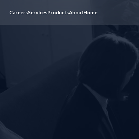
Careers
Services
Products
About
Home