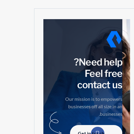
Need help?
Feel free
contact us
Our mission is to empowers
businesses off all size in an
businesses.
Get in touch